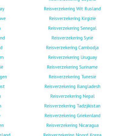
ay
Reisverzekering Wit Rusland
bwe
Reisverzekering Kirgizië
n
Reisverzekering Senegal
and
Reisverzekering Syrië
nd
Reisverzekering Cambodja
am
Reisverzekering Uruguay
ië
Reisverzekering Suriname
egen
Reisverzekering Tunesië
ust
Reisverzekering Bangladesh
n
Reisverzekering Nepal
n
Reisverzekering Tadzjikistan
ë
Reisverzekering Griekenland
nen
Reisverzekering Nicaragua
eland
Reisverzekering Noord Korea