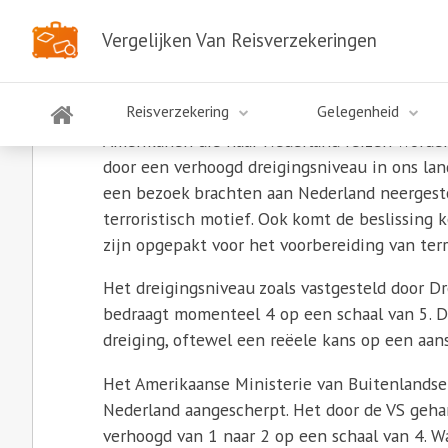
Vergelijken Van Reisverzekeringen
Amerikanen angstig voor 
Reisverzekering
Gelegenheid
Amerikanen die naar Nederland reizen worden
door een verhoogd dreigingsniveau in ons la
een bezoek brachten aan Nederland neerges
terroristisch motief. Ook komt de beslissin
zijn opgepakt voor het voorbereiding van ter
Het dreigingsniveau zoals vastgesteld door D
bedraagt momenteel 4 op een schaal van 5. Di
dreiging, oftewel een reëele kans op een aans
Het Amerikaanse Ministerie van Buitenlands
Nederland aangescherpt. Het door de VS geha
verhoogd van 1 naar 2 op een schaal van 4. W