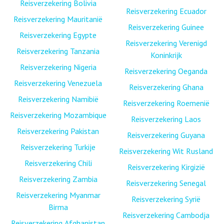
Reisverzekering Bolivia
Reisverzekering Ecuador
Reisverzekering Mauritanië
Reisverzekering Guinee
Reisverzekering Egypte
Reisverzekering Verenigd
Reisverzekering Tanzania
Koninkrijk
Reisverzekering Nigeria
Reisverzekering Oeganda
Reisverzekering Venezuela
Reisverzekering Ghana
Reisverzekering Namibië
Reisverzekering Roemenië
Reisverzekering Mozambique
Reisverzekering Laos
Reisverzekering Pakistan
Reisverzekering Guyana
Reisverzekering Turkije
Reisverzekering Wit Rusland
Reisverzekering Chili
Reisverzekering Kirgizië
Reisverzekering Zambia
Reisverzekering Senegal
Reisverzekering Myanmar
Reisverzekering Syrië
Birma
Reisverzekering Cambodja
Reisverzekering Afghanistan