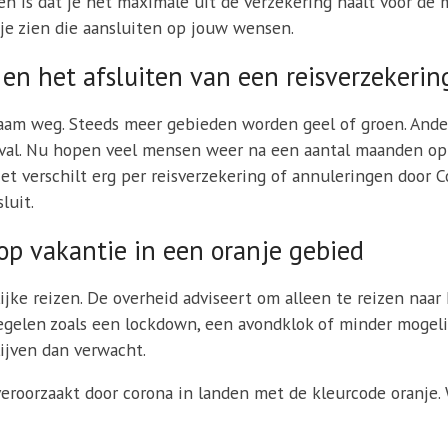
n is dat je het maximale uit de verzekering haalt voor de mi
n je zien die aansluiten op jouw wensen.
en het afsluiten van een reisverzekerin
m weg. Steeds meer gebieden worden geel of groen. Andere
geval. Nu hopen veel mensen weer na een aantal maanden op
et verschilt erg per reisverzekering of annuleringen door C
luit.
op vakantie in een oranje gebied
jke reizen. De overheid adviseert om alleen te reizen naar h
gelen zoals een lockdown, een avondklok of minder mogelij
lijven dan verwacht.
eroorzaakt door corona in landen met de kleurcode oranje.