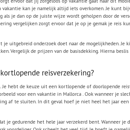
orgt ervoor dat jij zorgeloos op vakantie gaat naar dit moo
n vakantie kan je namelijk altijd iets overkomen. Je kunt b
ig als je dan op de juiste wijze wordt geholpen door de ver
ring vergelijken zorgt ervoor dat je op je gemak je reis ku
t je uitgebreid onderzoek doet naar de mogelijkheden. Je ki
ken. Vergelijk de prijzen van de basisdekking. Hierna besli
 kortlopende reisverzekering?
n. Je hebt de keuze uit een kortlopende of doorlopende rei
oorbeeld voor een vakantie in Mallorca . Ook wanneer je slec
g af te sluiten. In dit geval hoef je niet heel het jaar een
at je gedurende het hele jaar verzekerd bent. Wanneer je d
ak voordeliger. Ook scheelt het veel tijd. Je hoeft je namel