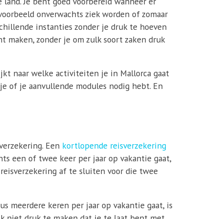
ie land. Je bent goed voorbereid wanneer er
ijvoorbeeld onverwachts ziek worden of zomaar
schillende instanties zonder je druk te hoeven
nt maken, zonder je om zulk soort zaken druk
jkt naar welke activiteiten je in Mallorca gaat
s je of je aanvullende modules nodig hebt. En
sverzekering. Een
kortlopende reisverzekering
hts een of twee keer per jaar op vakantie gaat,
 reisverzekering af te sluiten voor die twee
us meerdere keren per jaar op vakantie gaat, is
ijk niet druk te maken dat je te laat bent met