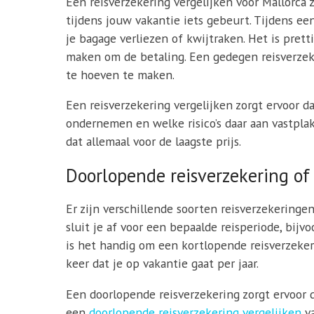
Een reisverzekering vergelijken voor Mallorca z
tijdens jouw vakantie iets gebeurt. Tijdens ee
je bagage verliezen of kwijtraken. Het is prett
maken om de betaling. Een gedegen reisverzeke
te hoeven te maken.
Een reisverzekering vergelijken zorgt ervoor da
ondernemen en welke risico’s daar aan vastplak
dat allemaal voor de laagste prijs.
Doorlopende reisverzekering of
Er zijn verschillende soorten reisverzekeringe
sluit je af voor een bepaalde reisperiode, bijv
is het handig om een kortlopende reisverzekerin
keer dat je op vakantie gaat per jaar.
Een doorlopende reisverzekering zorgt ervoor d
een
doorlopende reisverzekering vergelijken
va