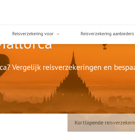
Reisverzekering voor
Reisverzekering aanbieders
Mallorca
ca? Vergelijk reisverzekeringen en bespaa
Kortlopende reisverzekeri