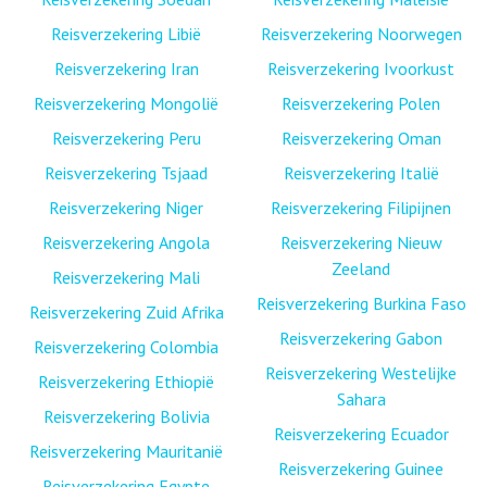
Reisverzekering Libië
Reisverzekering Noorwegen
Reisverzekering Iran
Reisverzekering Ivoorkust
Reisverzekering Mongolië
Reisverzekering Polen
Reisverzekering Peru
Reisverzekering Oman
Reisverzekering Tsjaad
Reisverzekering Italië
Reisverzekering Niger
Reisverzekering Filipijnen
Reisverzekering Angola
Reisverzekering Nieuw
Zeeland
Reisverzekering Mali
Reisverzekering Burkina Faso
Reisverzekering Zuid Afrika
Reisverzekering Gabon
Reisverzekering Colombia
Reisverzekering Westelijke
Reisverzekering Ethiopië
Sahara
Reisverzekering Bolivia
Reisverzekering Ecuador
Reisverzekering Mauritanië
Reisverzekering Guinee
Reisverzekering Egypte