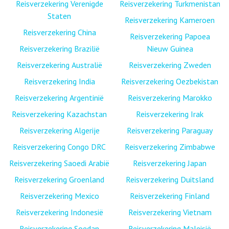
Reisverzekering Verenigde
Reisverzekering Turkmenistan
Staten
Reisverzekering Kameroen
Reisverzekering China
Reisverzekering Papoea
Reisverzekering Brazilië
Nieuw Guinea
Reisverzekering Australië
Reisverzekering Zweden
Reisverzekering India
Reisverzekering Oezbekistan
Reisverzekering Argentinië
Reisverzekering Marokko
Reisverzekering Kazachstan
Reisverzekering Irak
Reisverzekering Algerije
Reisverzekering Paraguay
Reisverzekering Congo DRC
Reisverzekering Zimbabwe
Reisverzekering Saoedi Arabië
Reisverzekering Japan
Reisverzekering Groenland
Reisverzekering Duitsland
Reisverzekering Mexico
Reisverzekering Finland
Reisverzekering Indonesië
Reisverzekering Vietnam
Reisverzekering Soedan
Reisverzekering Maleisië