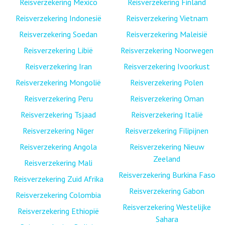
Reisverzekering Mexico
Reisverzekering Finland
Reisverzekering Indonesië
Reisverzekering Vietnam
Reisverzekering Soedan
Reisverzekering Maleisië
Reisverzekering Libië
Reisverzekering Noorwegen
Reisverzekering Iran
Reisverzekering Ivoorkust
Reisverzekering Mongolië
Reisverzekering Polen
Reisverzekering Peru
Reisverzekering Oman
Reisverzekering Tsjaad
Reisverzekering Italië
Reisverzekering Niger
Reisverzekering Filipijnen
Reisverzekering Angola
Reisverzekering Nieuw
Zeeland
Reisverzekering Mali
Reisverzekering Burkina Faso
Reisverzekering Zuid Afrika
Reisverzekering Gabon
Reisverzekering Colombia
Reisverzekering Westelijke
Reisverzekering Ethiopië
Sahara