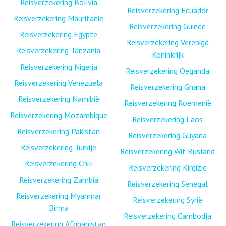
Reisverzekering Bolivia
Reisverzekering Ecuador
Reisverzekering Mauritanië
Reisverzekering Guinee
Reisverzekering Egypte
Reisverzekering Verenigd
Reisverzekering Tanzania
Koninkrijk
Reisverzekering Nigeria
Reisverzekering Oeganda
Reisverzekering Venezuela
Reisverzekering Ghana
Reisverzekering Namibië
Reisverzekering Roemenië
Reisverzekering Mozambique
Reisverzekering Laos
Reisverzekering Pakistan
Reisverzekering Guyana
Reisverzekering Turkije
Reisverzekering Wit Rusland
Reisverzekering Chili
Reisverzekering Kirgizië
Reisverzekering Zambia
Reisverzekering Senegal
Reisverzekering Myanmar
Reisverzekering Syrië
Birma
Reisverzekering Cambodja
Reisverzekering Afghanistan