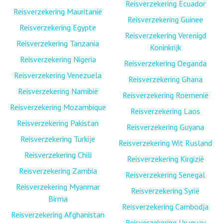
Reisverzekering Ecuador
Reisverzekering Mauritanië
Reisverzekering Guinee
Reisverzekering Egypte
Reisverzekering Verenigd
Reisverzekering Tanzania
Koninkrijk
Reisverzekering Nigeria
Reisverzekering Oeganda
Reisverzekering Venezuela
Reisverzekering Ghana
Reisverzekering Namibië
Reisverzekering Roemenië
Reisverzekering Mozambique
Reisverzekering Laos
Reisverzekering Pakistan
Reisverzekering Guyana
Reisverzekering Turkije
Reisverzekering Wit Rusland
Reisverzekering Chili
Reisverzekering Kirgizië
Reisverzekering Zambia
Reisverzekering Senegal
Reisverzekering Myanmar
Reisverzekering Syrië
Birma
Reisverzekering Cambodja
Reisverzekering Afghanistan
Reisverzekering Uruguay