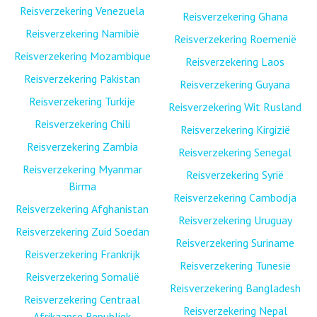
Reisverzekering Venezuela
Reisverzekering Ghana
Reisverzekering Namibië
Reisverzekering Roemenië
Reisverzekering Mozambique
Reisverzekering Laos
Reisverzekering Pakistan
Reisverzekering Guyana
Reisverzekering Turkije
Reisverzekering Wit Rusland
Reisverzekering Chili
Reisverzekering Kirgizië
Reisverzekering Zambia
Reisverzekering Senegal
Reisverzekering Myanmar
Reisverzekering Syrië
Birma
Reisverzekering Cambodja
Reisverzekering Afghanistan
Reisverzekering Uruguay
Reisverzekering Zuid Soedan
Reisverzekering Suriname
Reisverzekering Frankrijk
Reisverzekering Tunesië
Reisverzekering Somalië
Reisverzekering Bangladesh
Reisverzekering Centraal
Reisverzekering Nepal
Afrikaanse Republiek