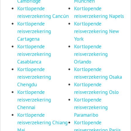
Cambridge
München
Kortlopende
Kortlopende
reisverzekering Cancún
reisverzekering Napels
Kortlopende
Kortlopende
reisverzekering
reisverzekering New
Cartagena
York
Kortlopende
Kortlopende
reisverzekering
reisverzekering
Casablanca
Orlando
Kortlopende
Kortlopende
reisverzekering
reisverzekering Osaka
Chengdu
Kortlopende
Kortlopende
reisverzekering Oslo
reisverzekering
Kortlopende
Chennai
reisverzekering
Kortlopende
Paramaribo
reisverzekering Chiang
Kortlopende
Mai
reisverzekering Parijs